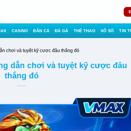
MAX
CASINO
BẮN CÁ
ĐÁ GÀ
THỂ THAO
XỔ SỐ
TIN 
 chơi và tuyệt kỹ cược đâu thắng đó
g dẫn chơi và tuyệt kỹ cược đâu
thắng đó