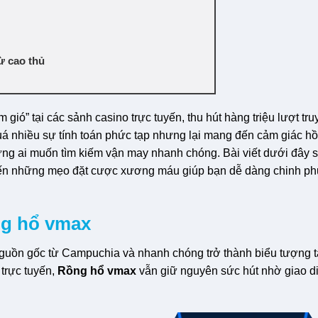
ừ cao thủ
 gió” tại các sảnh casino trực tuyến, thu hút hàng triệu lượt tru
quá nhiều sự tính toán phức tạp nhưng lại mang đến cảm giác hồ
hững ai muốn tìm kiếm vận may nhanh chóng. Bài viết dưới đây 
n đến những mẹo đặt cược xương máu giúp bạn dễ dàng chinh p
ng hổ vmax
 nguồn gốc từ Campuchia và nhanh chóng trở thành biểu tượng t
 trực tuyến,
Rồng hổ vmax
vẫn giữ nguyên sức hút nhờ giao d