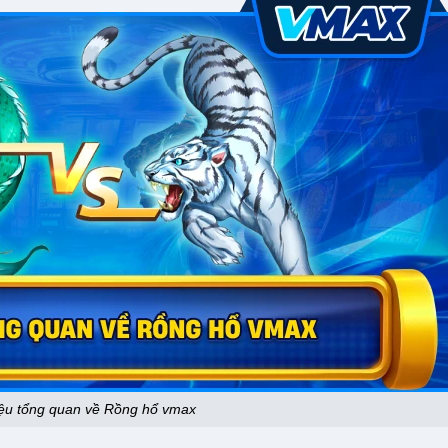
iệu tổng quan về Rồng hổ vmax