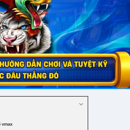
ổ vmax