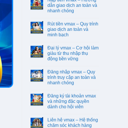
dẫn giao dịch an toàn và
nhanh chóng
Rút tiền vmax – Quy trình
giao dịch an toàn và
minh bạch
Đại lý vmax – Cơ hội làm
giàu từ thu nhập thụ
động bền vững
Đăng nhập vmax – Quy
trình truy cập an toàn và
nhanh chóng
Đăng ký tài khoản vmax
và những đặc quyền
dành cho hội viên
Liên hệ vmax – Hệ thống
chăm sóc khách hàng